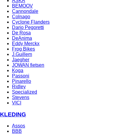
ASKA
BEMOOV
Cannondale
Colnago
Cyclone Flanders
Dario Pegoretti
De Rosa
DeAnima
Eddy Merckx
Frog Bikes
J.Guillem
Jaegher
JOWAN fietsen
Koga
Passoni
Pinarello
Ridley
Specialized
Stevens
VICI
KLEDING
Assos
BBB