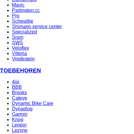
Mavic
Partington.cc
Pro
Schwalbe
Shimano service center
Specialized
Sram
SWS
Veloflex
Vittoria
Vredestein
TOEBEHOREN
4iiii
BBB
Brooks
Cateye
Dynamic Bike Care
Dynaplug
Garmin
Knog
Leppin
Lezyne