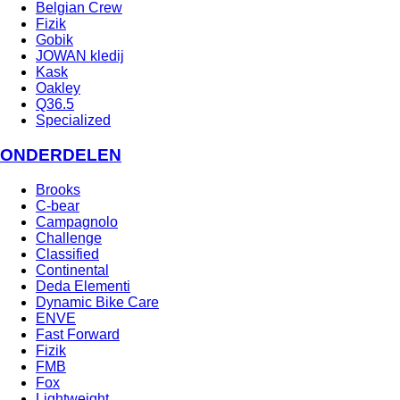
Belgian Crew
Fizik
Gobik
JOWAN kledij
Kask
Oakley
Q36.5
Specialized
ONDERDELEN
Brooks
C-bear
Campagnolo
Challenge
Classified
Continental
Deda Elementi
Dynamic Bike Care
ENVE
Fast Forward
Fizik
FMB
Fox
Lightweight